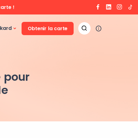
arte !
ikard
Obtenir la carte
é pour
le