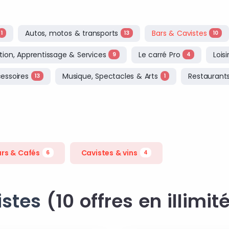
Autos, motos & transports
Bars & Cavistes
1
13
10
ion, Apprentissage & Services
Le carré Pro
Lois
9
4
essoires
Musique, Spectacles & Arts
Restaurant
13
1
ars & Cafés
Cavistes & vins
6
4
istes
(10 offres en illimit