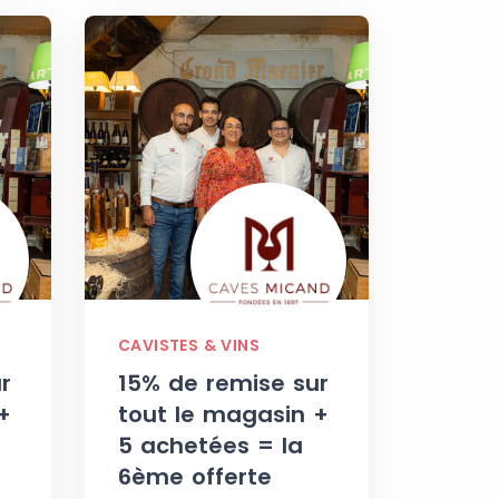
CAVISTES & VINS
r
15% de remise sur
+
tout le magasin +
5 achetées = la
6ème offerte