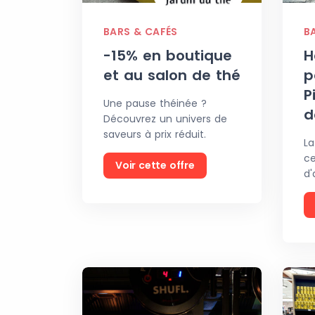
BARS & CAFÉS
B
-15% en boutique
H
et au salon de thé
p
P
Une pause théinée ?
d
Découvrez un univers de
saveurs à prix réduit.
La
ce
Voir cette offre
d'