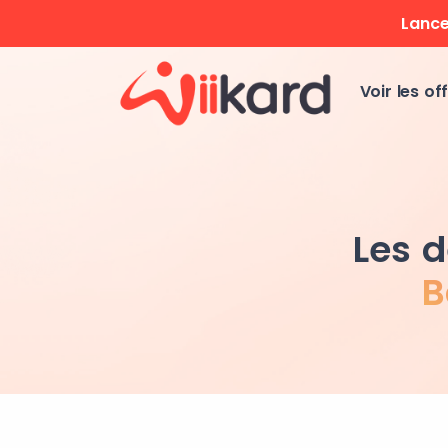
Lance
Voir les off
Les d
B