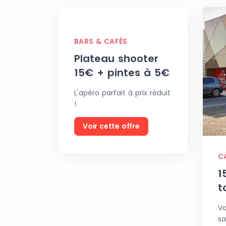
BARS & CAFÉS
Plateau shooter
15€ + pintes à 5€
L'apéro parfait à prix réduit
!
Voir cette offre
C
1
t
Vo
sa