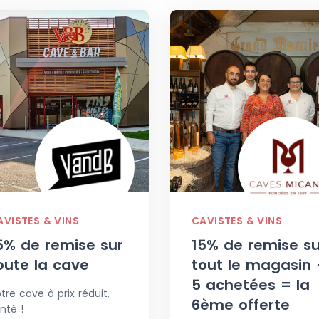
AVISTES & VINS
CAVISTES & VINS
5% de remise sur
15% de remise su
oute la cave
tout le magasin 
5 achetées = la
tre cave à prix réduit,
6ème offerte
nté !