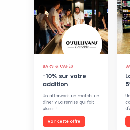
BARS & CAFÉS
B
-10% sur votre
L
addition
5
Un afterwork, un match, un
Un
dîner ? La remise qui fait
ca
plaisir !
d'
Voir cette offre