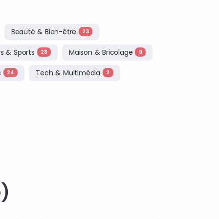
Beauté & Bien-être
23
irs & Sports
Maison & Bricolage
28
9
s
Tech & Multimédia
24
2
é)